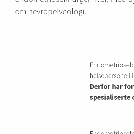
om nevropelveologi.
Endometriosefo
helsepersonell 
Derfor har fo
spesialiserte 
Endometriosefor