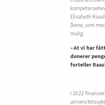
kompetanseheven
Elisabeth Raas
årene, som med 
mulig.
– At vi har få
donerer penge
forteller Raa
I 2022 finansier
universitetssy