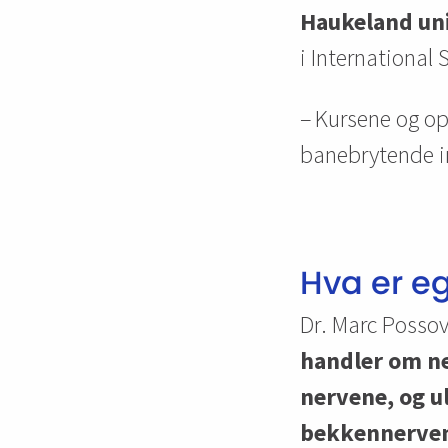
Haukeland uni
i International
– Kursene og op
banebrytende i
Hva er eg
Dr. Marc
Possov
handler om n
nervene, og ul
bekkennerven