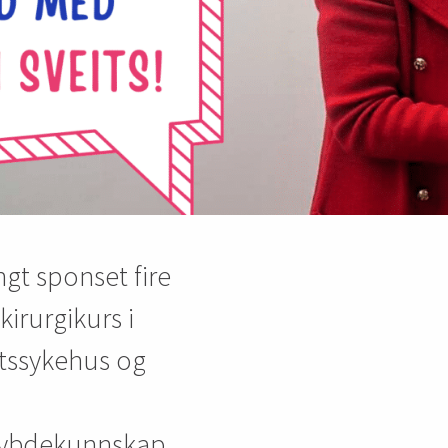
gt sponset fire
irurgikurs i
etssykehus og
dybdekunnskap