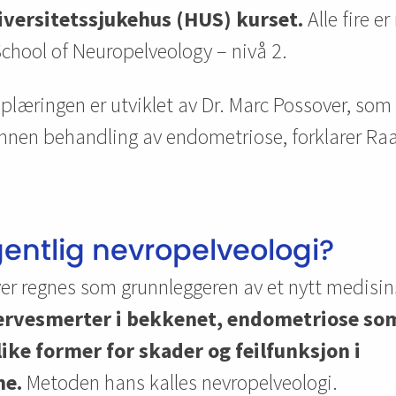
versitetssjukehus (HUS) kurset.
Alle fire er
 School of Neuropelveology – nivå 2.
plæringen er utviklet av Dr. Marc Possover, som
nnen behandling av endometriose, forklarer Ra
entlig nevropelveologi?
er
regnes som grunnleggeren av et nytt medisin
ervesmerter i bekkenet, endometriose so
ike former for skader og feilfunksjon i
e.
Metoden hans kalles
nevropelveologi
.