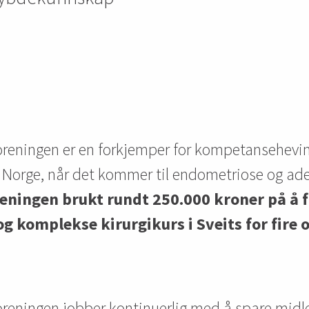
reningen er en forkjemper for kompetansehevi
i Norge, når det kommer til endometriose og a
reningen brukt rundt 250.000 kroner på å f
og komplekse kirurgikurs i Sveits for fire 
eningen jobber kontinuerlig med å spare midler 