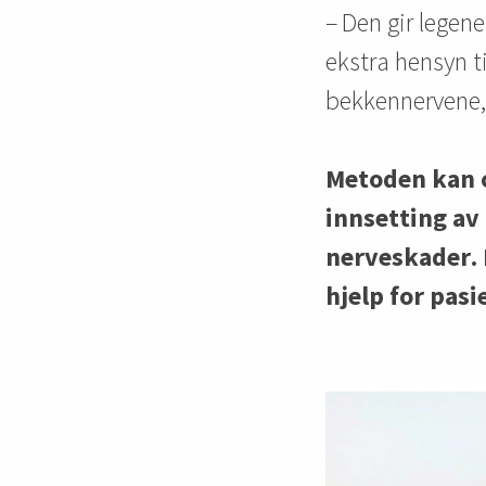
–
Den gir legene
ekstra hensyn t
bekkennervene,
Metoden
kan o
innsetting av
nerveskader. 
hjelp for pasi