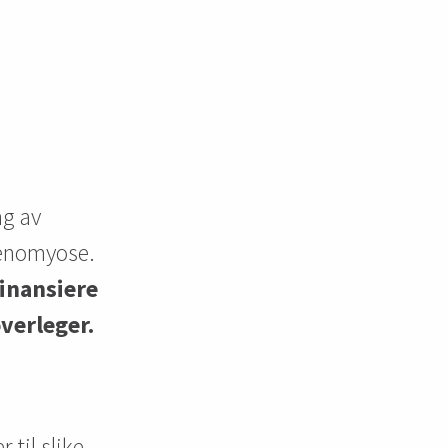
ng av
denomyose.
inansiere
overleger.
til slike