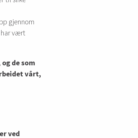
 opp gjennom
 har vært
, og de som
rbeidet vårt,
ger ved