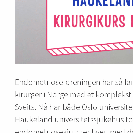
Endometrioseforeningen har så lan
kirurger i Norge med et komplekst k
Sveits. Nå har både Oslo universit
Haukeland universitetssjukehus to
endometriosekirurger hver, med 