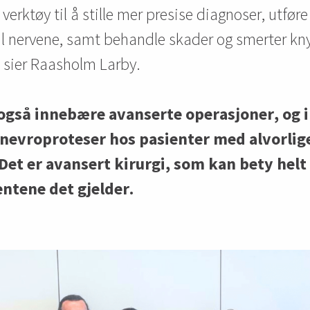
 verktøy til å stille mer presise diagnoser, utføre
il nervene, samt behandle skader og smerter knyt
 sier
Raasholm
Larby
.
gså innebære avanserte operasjoner, og i 
 nevroproteser hos pasienter med alvorlig
Det er avansert kirurgi, som kan bety hel
entene det gjelder.