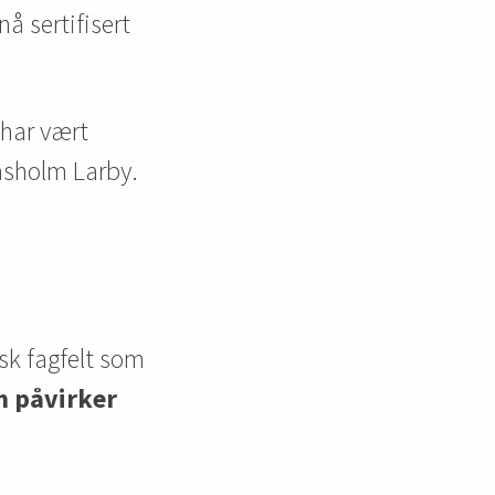
 nå sertifisert
 har vært
asholm Larby.
sk fagfelt som
m påvirker